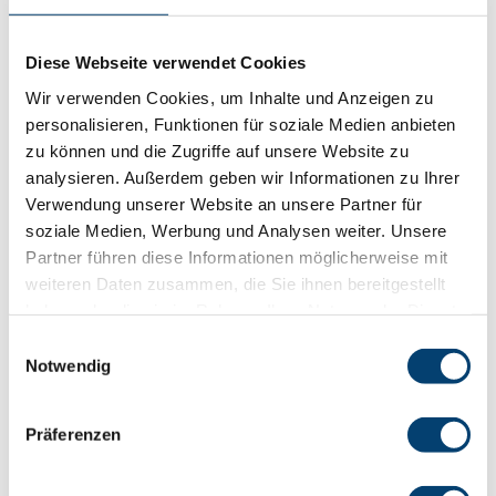
Leitern & Kisten
Dienstleistungen
Diese Webseite verwendet Cookies
Prüfservice
Wir verwenden Cookies, um Inhalte und Anzeigen zu
Unsere Prüfleistungen
personalisieren, Funktionen für soziale Medien anbieten
RFID-Technologie
zu können und die Zugriffe auf unsere Website zu
analysieren. Außerdem geben wir Informationen zu Ihrer
Verwendung unserer Website an unsere Partner für
Wartung & Instandsetzung
Wie wir warten & instand setzen
soziale Medien, Werbung und Analysen weiter. Unsere
Was wir warten & instand setzen
Partner führen diese Informationen möglicherweise mit
weiteren Daten zusammen, die Sie ihnen bereitgestellt
haben oder die sie im Rahmen Ihrer Nutzung der Dienste
Seminare & Ausbildungswesen
Fachseminare
gesammelt haben.
Einwilligungsauswahl
Unterweisungen
Notwendig
Ausbildungen
Lösungen
Präferenzen
Beratung
Technische Beratung