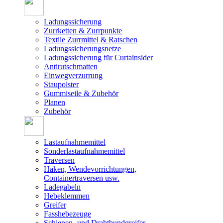
Ladungssicherung
Zurrketten & Zurrpunkte
Textile Zurrmittel & Ratschen
Ladungssicherungsnetze
Ladungssicherung für Curtainsider
Antirutschmatten
Einwegverzurrung
Staupolster
Gummiseile & Zubehör
Planen
Zubehör
Lastaufnahmemittel
Sonderlastaufnahmemittel
Traversen
Haken, Wendevorrichtungen,
Containertraversen usw.
Ladegabeln
Hebeklemmen
Greifer
Fasshebezeuge
Schienen- und Drahtbundgreifer