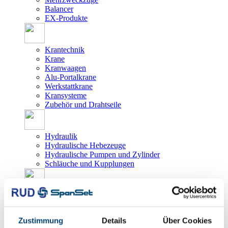
Balancer
EX-Produkte
Krantechnik
Krane
Kranwaagen
Alu-Portalkrane
Werkstattkrane
Kransysteme
Zubehör und Drahtseile
Hydraulik
Hydraulische Hebezeuge
Hydraulische Pumpen und Zylinder
Schläuche und Kupplungen
Förder-/Lagertechnik
Belade- und Transportsysteme
Staplertraversen
Zustimmung
Details
Über Cookies
Schutzprodukte/-systeme